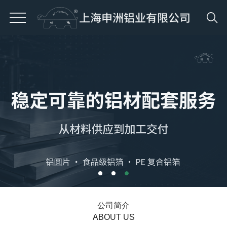
公司简介
ABOUT US